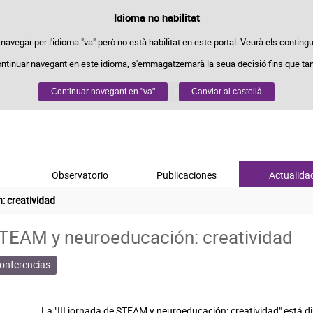
Política de cookies
Idioma no habilitat
Passar al contingut
kies pròpies per a facilitar la navegació i cookies de tercers per a obtindre estadí
 navegar per l'idioma "va" però no està habilitat en este portal. Veurà els contingu
ontinuar navegant en este idioma, s'emmagatzemarà la seua decisió fins que ta
Podeu obtindre més informació en l'apartat "Cookies" del nostre
avís legal
.
Continuar navegant en "va"
Acceptar
Rebutjar
Canviar al castellà
Observatorio
Publicaciones
Actualida
: creatividad
 STEAM y neuroeducación: creatividad
conferencias
La "III jornada de STEAM y neuroeducación: creatividad" está d