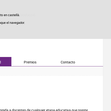
stiques d'ús i satisfacció.
ts en castellà.
nque el navegador.
d
Premios
Contacto
irigida a docentes de cualquier etapa educativa que preste