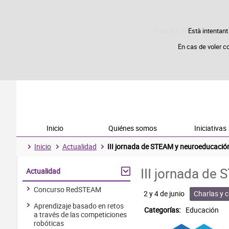
Este lloc web utilitza coo
Està intentant
En cas de voler c
Inicio
Quiénes somos
Iniciativas
Inicio
Actualidad
III jornada de STEAM y neuroeducación
III jornada de
Actualidad
Concurso RedSTEAM
2 y 4 de junio
Charlas y 
Aprendizaje basado en retos
Categorías:
Educación
a través de las competiciones
robóticas