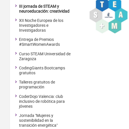
III jornada de STEAM y
neuroeducación: creatividad
XII Noche Europea de los
Investigadores e
Investigadoras
Entrega de Premios
#SmartWomenAwards
Curso STEAM Universidad de
Zaragoza
CodingGiants Bootcamps
gratuitos
Talleres gratuitos de
programación
CoderDojo Valencia: club
inclusivo de robótica para
jóvenes
Jornada "Mujeres y
sostenibilidad en la
transición energética"