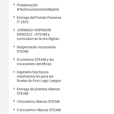
Presentación
#TechnovationGirlsMadrid
Entrega del Premio Pioneras
IT 2022
JORNADA HISPAROB
ERW2022: «STEAM y
curriculum en la era digital»
Despertando vocaciones
STEAM
El universo STEAM y las
vocaciones científicas
Ingeniera Soy busca
voluntarios/as para las
finales de First Lego League
Entrega de premios Alianza
STEAM
I Encuentro Alianza STEAM
II Encuentro Alianza STEAM