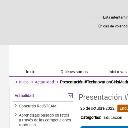
Aquest lloc web utilitza 
Està intentant n
En cas de voler co
Inicio
Quiénes somos
Iniciativas
Inicio
Actualidad
Presentación #TechnovationGirlsMadr
Presentación 
Actualidad
Concurso RedSTEAM
26 de octubre 2022
Encu
Aprendizaje basado en retos
Categorías:
Educación
a través de las competiciones
robóticas