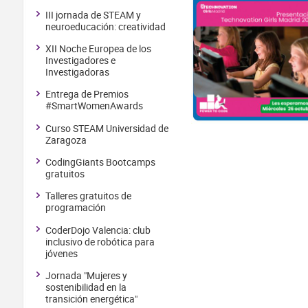
III jornada de STEAM y
neuroeducación: creatividad
XII Noche Europea de los
Investigadores e
Investigadoras
Entrega de Premios
#SmartWomenAwards
Curso STEAM Universidad de
Zaragoza
CodingGiants Bootcamps
gratuitos
Talleres gratuitos de
programación
CoderDojo Valencia: club
inclusivo de robótica para
jóvenes
Jornada "Mujeres y
sostenibilidad en la
transición energética"