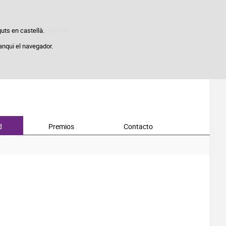
tiques d'ús i satisfacció.
guts en castellà.
anqui el navegador.
d
Premios
Contacto