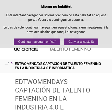
Política de cookies
Idioma no habilitat
Passar al contingut
Aquest lloc web utilitza cookies pròpies per facilitar la navegació i cookies
Està intentant navegar per l'idioma "ca" però no està habilitat en aquest
de tercers per obtenir estadístiques d'ús i satisfacció.
portal. Veurà els continguts en castellà.
En cas de voler continuar navegant en aquest idioma, s'emmagatzemarà la
Podeu obtenir més informació a l'apartat "Cookies" del nostre
avís legal
.
seva decisió fins que tanqui el navegador.
Acceptar
Rebutjar
Continuar navegant en "ca"
Canviar al castellà
EDTWOMENDAYS CAPTACIÓN DE TALENTO FEMENINO 
EN LA INDUSTRIA 4.0 E INFORMÁTICA
EDTWOMENDAYS
CAPTACIÓN DE TALENTO
FEMENINO EN LA
INDUSTRIA 4.0 E