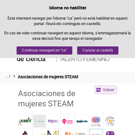
Política de cookies
Idioma no habilitat
Passar al contingut
Aquest lloc web utilitza cookies pròpies per facilitar la navegació i cookies
Està intentant navegar per l'idioma "ca" però no està habilitat en aquest
de tercers per obtenir estadístiques d'ús i satisfacció.
portal. Veurà els continguts en castellà.
En cas de voler continuar navegant en aquest idioma, s'emmagatzemarà la
Podeu obtenir més informació a l'apartat "Cookies" del nostre
avís legal
.
seva decisió fins que tanqui el navegador.
Acceptar
Rebutjar
Continuar navegant en "ca"
Canviar al castellà
Asociaciones de mujeres STEAM
Volver
Asociaciones de
mujeres STEAM