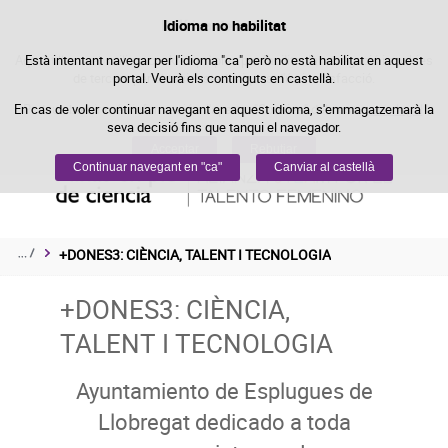
Política de cookies
Idioma no habilitat
Passar al contingut
Aquest lloc web utilitza cookies pròpies per facilitar la navegació i cookies
Està intentant navegar per l'idioma "ca" però no està habilitat en aquest
de tercers per obtenir estadístiques d'ús i satisfacció.
portal. Veurà els continguts en castellà.
En cas de voler continuar navegant en aquest idioma, s'emmagatzemarà la
Podeu obtenir més informació a l'apartat "Cookies" del nostre
avís legal
.
seva decisió fins que tanqui el navegador.
Acceptar
Rebutjar
Continuar navegant en "ca"
Canviar al castellà
+DONES3: CIÈNCIA, TALENT I TECNOLOGIA
+DONES3: CIÈNCIA,
TALENT I TECNOLOGIA
Ayuntamiento de Esplugues de
Llobregat dedicado a toda