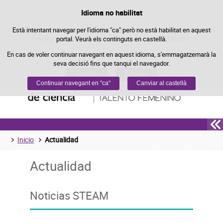
Política de cookies
Idioma no habilitat
Passar al contingut
Aquest lloc web utilitza cookies pròpies per facilitar la navegació i cookies
Està intentant navegar per l'idioma "ca" però no està habilitat en aquest
de tercers per obtenir estadístiques d'ús i satisfacció.
portal. Veurà els continguts en castellà.
En cas de voler continuar navegant en aquest idioma, s'emmagatzemarà la
Podeu obtenir més informació a l'apartat "Cookies" del nostre
avís legal
.
seva decisió fins que tanqui el navegador.
Acceptar
Rebutjar
Continuar navegant en "ca"
Canviar al castellà
Inicio
Actualidad
Actualidad
Noticias STEAM