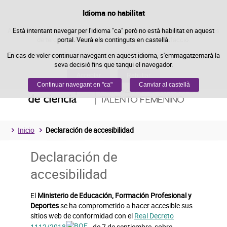
Política de cookies
Idioma no habilitat
Passar al contingut
Aquest lloc web utilitza cookies pròpies per facilitar la navegació i cookies
Està intentant navegar per l'idioma "ca" però no està habilitat en aquest
de tercers per obtenir estadístiques d'ús i satisfacció.
portal. Veurà els continguts en castellà.
En cas de voler continuar navegant en aquest idioma, s'emmagatzemarà la
Podeu obtenir més informació a l'apartat "Cookies" del nostre
avís legal
.
seva decisió fins que tanqui el navegador.
Acceptar
Rebutjar
Continuar navegant en "ca"
Canviar al castellà
Inicio
Declaración de accesibilidad
Declaración de
accesibilidad
El
Ministerio de Educación, Formación Profesional y
Deportes
se ha comprometido a hacer accesible sus
sitios web de conformidad con el
Real Decreto
1112/2018
, de 7 de septiembre, sobre